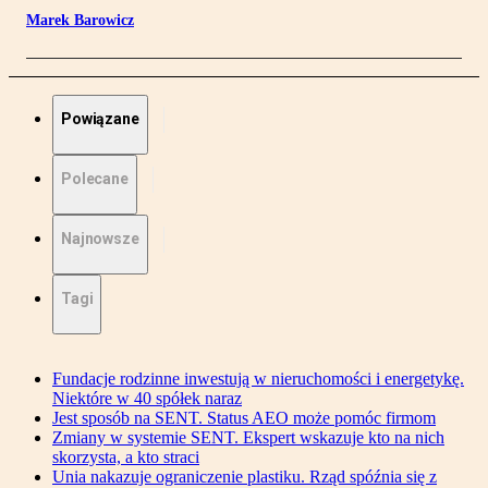
Marek Barowicz
Powiązane
Polecane
Najnowsze
Tagi
Fundacje rodzinne inwestują w nieruchomości i energetykę.
Niektóre w 40 spółek naraz
Jest sposób na SENT. Status AEO może pomóc firmom
Zmiany w systemie SENT. Ekspert wskazuje kto na nich
skorzysta, a kto straci
Unia nakazuje ograniczenie plastiku. Rząd spóźnia się z