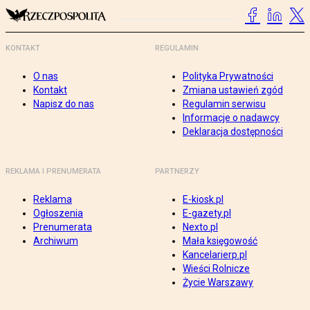
KONTAKT
REGULAMIN
O nas
Polityka Prywatności
Kontakt
Zmiana ustawień zgód
Napisz do nas
Regulamin serwisu
Informacje o nadawcy
Deklaracja dostępności
REKLAMA I PRENUMERATA
PARTNERZY
Reklama
E-kiosk.pl
Ogłoszenia
E-gazety.pl
Prenumerata
Nexto.pl
Archiwum
Mała księgowość
Kancelarierp.pl
Wieści Rolnicze
Życie Warszawy