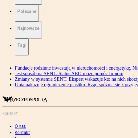
Polecane
Najnowsze
Tagi
Fundacje rodzinne inwestują w nieruchomości i energetykę. Ni
Jest sposób na SENT. Status AEO może pomóc firmom
Zmiany w systemie SENT. Ekspert wskazuje kto na nich skorzys
Unia nakazuje ograniczenie plastiku. Rząd spóźnia się z przyj
KONTAKT
O nas
Kontakt