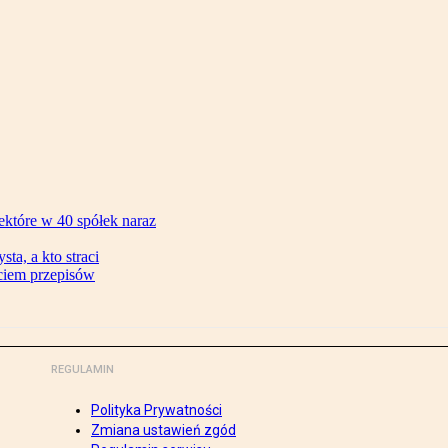
ektóre w 40 spółek naraz
ta, a kto straci
ęciem przepisów
REGULAMIN
Polityka Prywatności
Zmiana ustawień zgód