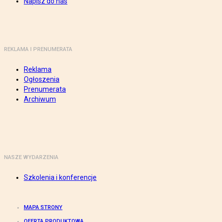
Napisz do nas
REKLAMA I PRENUMERATA
Reklama
Ogłoszenia
Prenumerata
Archiwum
NASZE WYDARZENIA
Szkolenia i konferencje
MAPA STRONY
OFERTA PRODUKTOWA