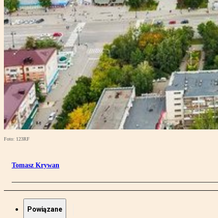
Foto: 123RF
Tomasz Krywan
Powiązane