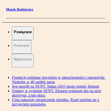
Marek Rotkiewicz
Powiązane
Polecane
Najnowsze
Fundacje rodzinne inwestują w nieruchomości i energetykę.
Niektóre w 40 spółek naraz
Jest sposób na SENT. Status AEO może pomóc firmom
Zmiany w systemie SENT. Ekspert wskazuje kto na nich
skorzysta, a kto straci
Unia nakazuje ograniczenie plastiku. Rząd spóźnia się z
przyjęciem przepisów