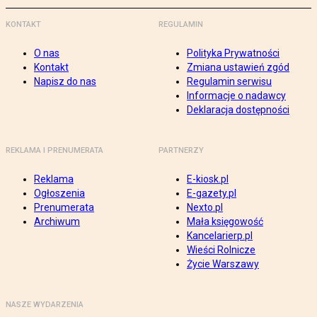
KONTAKT
REGULAMIN
O nas
Polityka Prywatności
Kontakt
Zmiana ustawień zgód
Napisz do nas
Regulamin serwisu
Informacje o nadawcy
Deklaracja dostępności
REKLAMA I PRENUMERATA
PARTNERZY
Reklama
E-kiosk.pl
Ogłoszenia
E-gazety.pl
Prenumerata
Nexto.pl
Archiwum
Mała księgowość
Kancelarierp.pl
Wieści Rolnicze
Życie Warszawy
NASZE WYDARZENIA