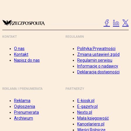
KONTAKT
REGULAMIN
O nas
Polityka Prywatności
Kontakt
Zmiana ustawień zgód
Napisz do nas
Regulamin serwisu
Informacje o nadawcy
Deklaracja dostępności
REKLAMA I PRENUMERATA
PARTNERZY
Reklama
E-kiosk.pl
Ogłoszenia
E-gazety.pl
Prenumerata
Nexto.pl
Archiwum
Mała księgowość
Kancelarierp.pl
Wieści Rolnicze