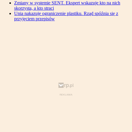
Zmiany w systemie SENT. Ekspert wskazuje kto na nich
skorzysta, a kto straci
Unia nakazuje ograniczenie plastiku. Rząd spóźnia się z
przyjęciem przepisów