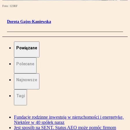
Foto: 123RF
Dorota Gajos-Kaniewska
Powiązane
Polecane
Najnowsze
Tagi
Fundacje rodzinne inwestują w nieruchomości i energetykę.
Niektóre w 40 spółek naraz
Jest sposób na SENT. Status AEO może pomóc firmom