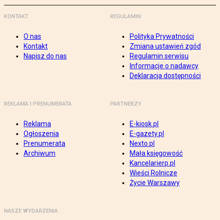
KONTAKT
REGULAMIN
O nas
Polityka Prywatności
Kontakt
Zmiana ustawień zgód
Napisz do nas
Regulamin serwisu
Informacje o nadawcy
Deklaracja dostępności
REKLAMA I PRENUMERATA
PARTNERZY
Reklama
E-kiosk.pl
Ogłoszenia
E-gazety.pl
Prenumerata
Nexto.pl
Archiwum
Mała księgowość
Kancelarierp.pl
Wieści Rolnicze
Życie Warszawy
NASZE WYDARZENIA