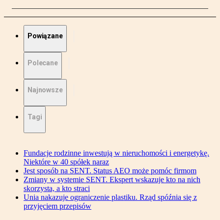
Powiązane
Polecane
Najnowsze
Tagi
Fundacje rodzinne inwestują w nieruchomości i energetykę.
Niektóre w 40 spółek naraz
Jest sposób na SENT. Status AEO może pomóc firmom
Zmiany w systemie SENT. Ekspert wskazuje kto na nich
skorzysta, a kto straci
Unia nakazuje ograniczenie plastiku. Rząd spóźnia się z
przyjęciem przepisów