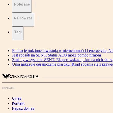
Polecane
Najnowsze
Tagi
Fundacje rodzinne inwestują w nieruchomości i energetykę. Ni
Jest sposób na SENT. Status AEO może pomóc firmom
Zmiany w systemie SENT. Ekspert wskazuje kto na nich skorzys
Unia nakazuje ograniczenie plastiku. Rząd spóźnia się z przyj
KONTAKT
O nas
Kontakt
Napisz do nas