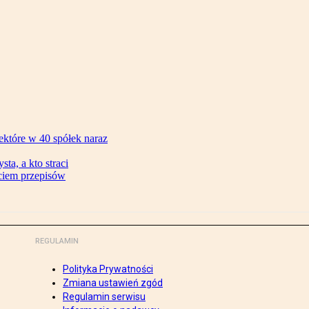
ektóre w 40 spółek naraz
ta, a kto straci
ęciem przepisów
REGULAMIN
Polityka Prywatności
Zmiana ustawień zgód
Regulamin serwisu