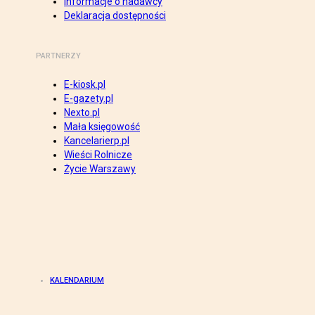
Informacje o nadawcy
Deklaracja dostępności
PARTNERZY
E-kiosk.pl
E-gazety.pl
Nexto.pl
Mała księgowość
Kancelarierp.pl
Wieści Rolnicze
Życie Warszawy
KALENDARIUM