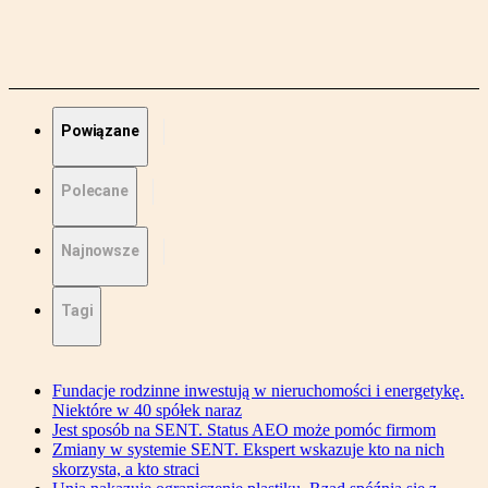
Powiązane
Polecane
Najnowsze
Tagi
Fundacje rodzinne inwestują w nieruchomości i energetykę.
Niektóre w 40 spółek naraz
Jest sposób na SENT. Status AEO może pomóc firmom
Zmiany w systemie SENT. Ekspert wskazuje kto na nich
skorzysta, a kto straci