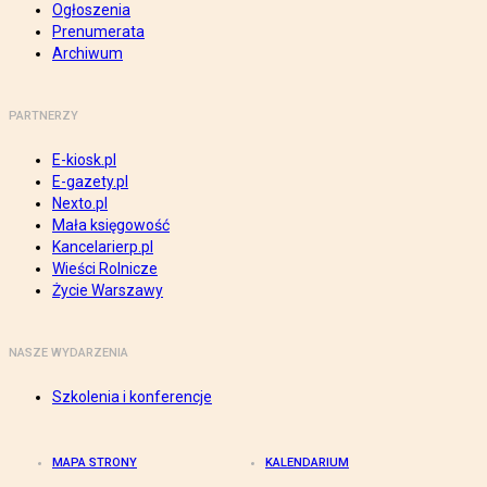
Ogłoszenia
Prenumerata
Archiwum
PARTNERZY
E-kiosk.pl
E-gazety.pl
Nexto.pl
Mała księgowość
Kancelarierp.pl
Wieści Rolnicze
Życie Warszawy
NASZE WYDARZENIA
Szkolenia i konferencje
MAPA STRONY
KALENDARIUM