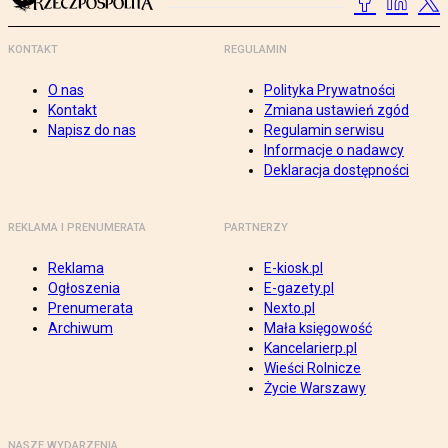
KONTAKT
REGULAMIN
O nas
Polityka Prywatności
Kontakt
Zmiana ustawień zgód
Napisz do nas
Regulamin serwisu
Informacje o nadawcy
Deklaracja dostępności
REKLAMA I PRENUMERATA
PARTNERZY
Reklama
E-kiosk.pl
Ogłoszenia
E-gazety.pl
Prenumerata
Nexto.pl
Archiwum
Mała księgowość
Kancelarierp.pl
Wieści Rolnicze
Życie Warszawy
NASZE WYDARZENIA