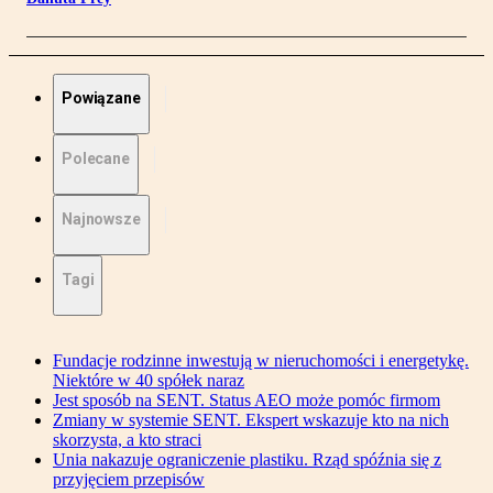
Powiązane
Polecane
Najnowsze
Tagi
Fundacje rodzinne inwestują w nieruchomości i energetykę.
Niektóre w 40 spółek naraz
Jest sposób na SENT. Status AEO może pomóc firmom
Zmiany w systemie SENT. Ekspert wskazuje kto na nich
skorzysta, a kto straci
Unia nakazuje ograniczenie plastiku. Rząd spóźnia się z
przyjęciem przepisów