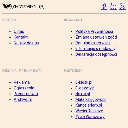
KONTAKT
REGULAMIN
O nas
Polityka Prywatności
Kontakt
Zmiana ustawień zgód
Napisz do nas
Regulamin serwisu
Informacje o nadawcy
Deklaracja dostępności
REKLAMA I PRENUMERATA
PARTNERZY
Reklama
E-kiosk.pl
Ogłoszenia
E-gazety.pl
Prenumerata
Nexto.pl
Archiwum
Mała księgowość
Kancelarierp.pl
Wieści Rolnicze
Życie Warszawy