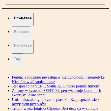
Powiązane
Polecane
Najnowsze
Tagi
Fundacje rodzinne inwestują w nieruchomości i energetykę.
Niektóre w 40 spółek naraz
Jest sposób na SENT. Status AEO może pomóc firmom
Zmiany w systemie SENT. Ekspert wskazuje kto na nich
skorzysta, a kto straci
Unia nakazuje ograniczenie plastiku. Rząd spóźnia się z
przyjęciem przepisów
Triumf władz lotniska Chopina. Jest decyzja w sprawie