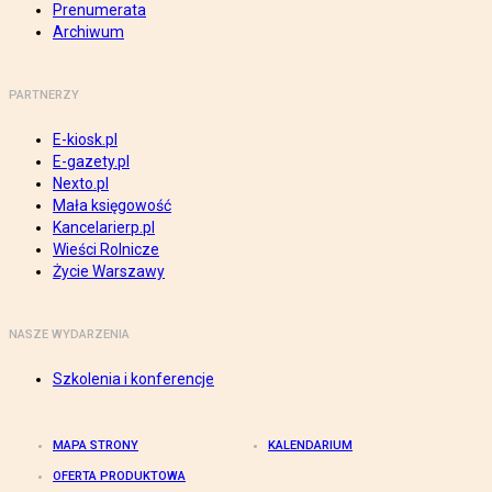
Prenumerata
Archiwum
PARTNERZY
E-kiosk.pl
E-gazety.pl
Nexto.pl
Mała księgowość
Kancelarierp.pl
Wieści Rolnicze
Życie Warszawy
NASZE WYDARZENIA
Szkolenia i konferencje
MAPA STRONY
KALENDARIUM
OFERTA PRODUKTOWA