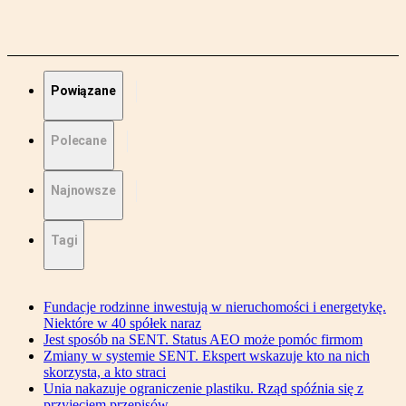
Powiązane
Polecane
Najnowsze
Tagi
Fundacje rodzinne inwestują w nieruchomości i energetykę.
Niektóre w 40 spółek naraz
Jest sposób na SENT. Status AEO może pomóc firmom
Zmiany w systemie SENT. Ekspert wskazuje kto na nich
skorzysta, a kto straci
Unia nakazuje ograniczenie plastiku. Rząd spóźnia się z
przyjęciem przepisów