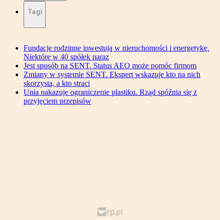
Tagi
Fundacje rodzinne inwestują w nieruchomości i energetykę.
Niektóre w 40 spółek naraz
Jest sposób na SENT. Status AEO może pomóc firmom
Zmiany w systemie SENT. Ekspert wskazuje kto na nich
skorzysta, a kto straci
Unia nakazuje ograniczenie plastiku. Rząd spóźnia się z
przyjęciem przepisów