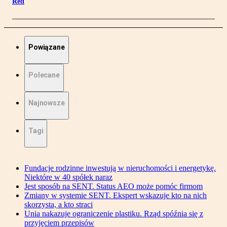
Red
Powiązane
Polecane
Najnowsze
Tagi
Fundacje rodzinne inwestują w nieruchomości i energetykę.
Niektóre w 40 spółek naraz
Jest sposób na SENT. Status AEO może pomóc firmom
Zmiany w systemie SENT. Ekspert wskazuje kto na nich
skorzysta, a kto straci
Unia nakazuje ograniczenie plastiku. Rząd spóźnia się z
przyjęciem przepisów