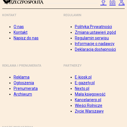
KONTAKT
REGULAMIN
O nas
Polityka Prywatności
Kontakt
Zmiana ustawień zgód
Napisz do nas
Regulamin serwisu
Informacje o nadawcy
Deklaracja dostępności
REKLAMA I PRENUMERATA
PARTNERZY
Reklama
E-kiosk.pl
Ogłoszenia
E-gazety.pl
Prenumerata
Nexto.pl
Archiwum
Mała księgowość
Kancelarierp.pl
Wieści Rolnicze
Życie Warszawy