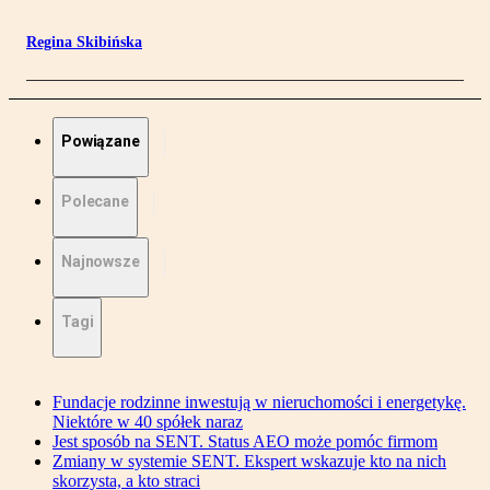
Regina Skibińska
Powiązane
Polecane
Najnowsze
Tagi
Fundacje rodzinne inwestują w nieruchomości i energetykę.
Niektóre w 40 spółek naraz
Jest sposób na SENT. Status AEO może pomóc firmom
Zmiany w systemie SENT. Ekspert wskazuje kto na nich
skorzysta, a kto straci