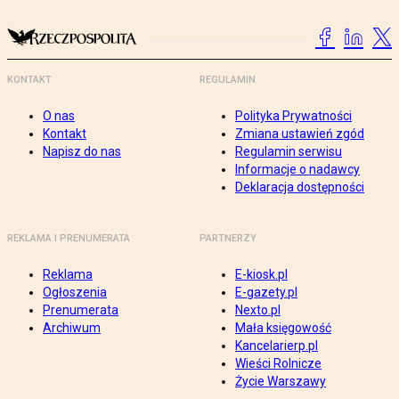
KONTAKT
REGULAMIN
O nas
Polityka Prywatności
Kontakt
Zmiana ustawień zgód
Napisz do nas
Regulamin serwisu
Informacje o nadawcy
Deklaracja dostępności
REKLAMA I PRENUMERATA
PARTNERZY
Reklama
E-kiosk.pl
Ogłoszenia
E-gazety.pl
Prenumerata
Nexto.pl
Archiwum
Mała księgowość
Kancelarierp.pl
Wieści Rolnicze
Życie Warszawy