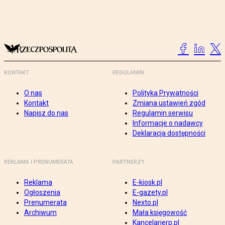
KONTAKT
REGULAMIN
O nas
Polityka Prywatności
Kontakt
Zmiana ustawień zgód
Napisz do nas
Regulamin serwisu
Informacje o nadawcy
Deklaracja dostępności
REKLAMA I PRENUMERATA
PARTNERZY
Reklama
E-kiosk.pl
Ogłoszenia
E-gazety.pl
Prenumerata
Nexto.pl
Archiwum
Mała księgowość
Kancelarierp.pl