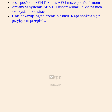
Jest sposób na SENT. Status AEO może pomóc firmom
Zmiany w systemie SENT. Ekspert wskazuje kto na nich
skorzysta, a kto straci
Unia nakazuje ograniczenie plastiku. Rząd spóźnia się z
przyjęciem przepisów