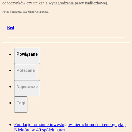
odpoczynków czy unikania wynagrodzenia pracy nadliczbowej.
Foto: Fotorzepa, Jak Jakub Ostałowski
Red
Powiązane
Polecane
Najnowsze
Tagi
Fundacje rodzinne inwestują w nieruchomości i energetykę.
Niektóre w 40 spółek naraz