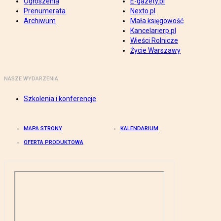
Ogłoszenia
E-gazety.pl
Prenumerata
Nexto.pl
Archiwum
Mała księgowość
Kancelarierp.pl
Wieści Rolnicze
Życie Warszawy
NASZE WYDARZENIA
Szkolenia i konferencje
MAPA STRONY
KALENDARIUM
OFERTA PRODUKTOWA