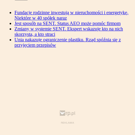
Fundacje rodzinne inwestują w nieruchomości i energetykę.
Niektóre w 40 spółek naraz
Jest sposób na SENT. Status AEO może pomóc firmom
Zmiany w systemie SENT. Ekspert wskazuje kto na nich
skorzysta, a kto straci
Unia nakazuje ograniczenie plastiku. Rząd spóźnia się z
przyjęciem przepisów