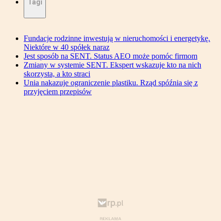
Tagi
Fundacje rodzinne inwestują w nieruchomości i energetykę.
Niektóre w 40 spółek naraz
Jest sposób na SENT. Status AEO może pomóc firmom
Zmiany w systemie SENT. Ekspert wskazuje kto na nich
skorzysta, a kto straci
Unia nakazuje ograniczenie plastiku. Rząd spóźnia się z
przyjęciem przepisów