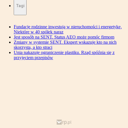
Tagi
Fundacje rodzinne inwestują w nieruchomości i energetykę.
Niektóre w 40 spółek naraz
Jest sposób na SENT. Status AEO może pomóc firmom
Zmiany w systemie SENT. Ekspert wskazuje kto na nich
skorzysta, a kto straci
Unia nakazuje ograniczenie plastiku. Rząd spóźnia się z
przyjęciem przepisów