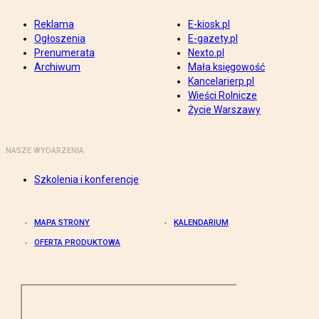
Reklama
E-kiosk.pl
Ogłoszenia
E-gazety.pl
Prenumerata
Nexto.pl
Archiwum
Mała księgowość
Kancelarierp.pl
Wieści Rolnicze
Życie Warszawy
NASZE WYDARZENIA
Szkolenia i konferencje
MAPA STRONY
KALENDARIUM
OFERTA PRODUKTOWA