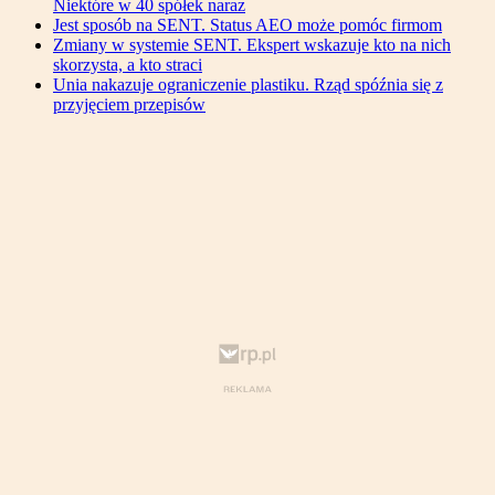
Niektóre w 40 spółek naraz
Jest sposób na SENT. Status AEO może pomóc firmom
Zmiany w systemie SENT. Ekspert wskazuje kto na nich
skorzysta, a kto straci
Unia nakazuje ograniczenie plastiku. Rząd spóźnia się z
przyjęciem przepisów