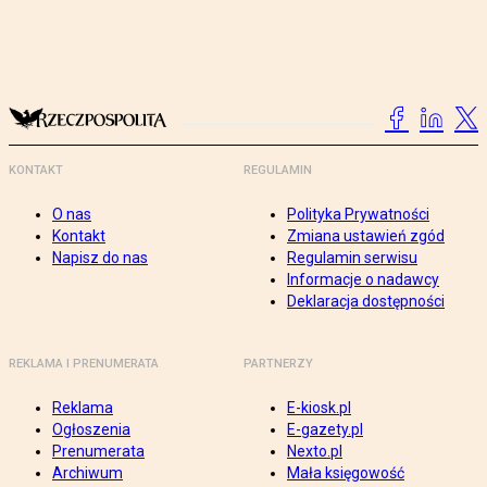
KONTAKT
REGULAMIN
O nas
Polityka Prywatności
Kontakt
Zmiana ustawień zgód
Napisz do nas
Regulamin serwisu
Informacje o nadawcy
Deklaracja dostępności
REKLAMA I PRENUMERATA
PARTNERZY
Reklama
E-kiosk.pl
Ogłoszenia
E-gazety.pl
Prenumerata
Nexto.pl
Archiwum
Mała księgowość