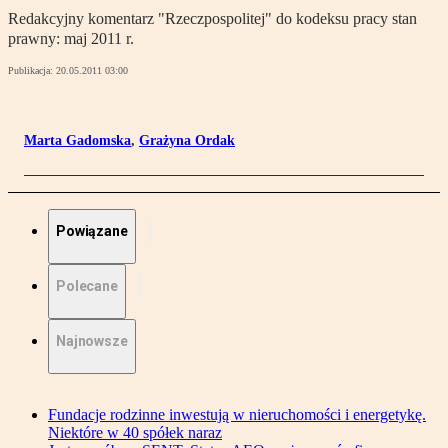
Redakcyjny komentarz "Rzeczpospolitej" do kodeksu pracy stan
prawny: maj 2011 r.
Publikacja:
20.05.2011 03:00
Marta Gadomska
,
Grażyna Ordak
Powiązane
Polecane
Najnowsze
Fundacje rodzinne inwestują w nieruchomości i energetykę.
Niektóre w 40 spółek naraz