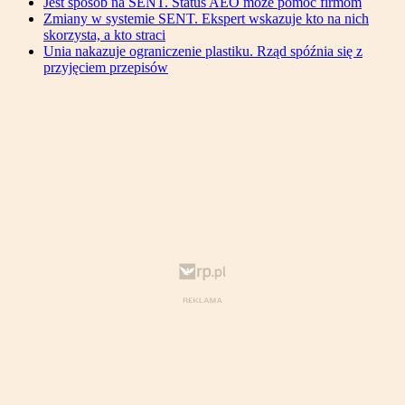
Jest sposób na SENT. Status AEO może pomóc firmom
Zmiany w systemie SENT. Ekspert wskazuje kto na nich
skorzysta, a kto straci
Unia nakazuje ograniczenie plastiku. Rząd spóźnia się z
przyjęciem przepisów