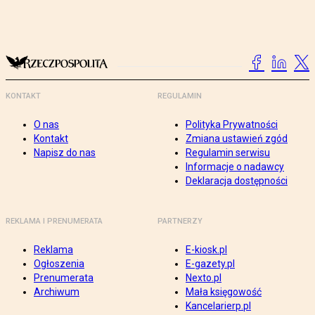
KONTAKT
REGULAMIN
O nas
Polityka Prywatności
Kontakt
Zmiana ustawień zgód
Napisz do nas
Regulamin serwisu
Informacje o nadawcy
Deklaracja dostępności
REKLAMA I PRENUMERATA
PARTNERZY
Reklama
E-kiosk.pl
Ogłoszenia
E-gazety.pl
Prenumerata
Nexto.pl
Archiwum
Mała księgowość
Kancelarierp.pl