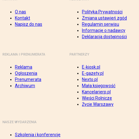
O nas
Polityka Prywatności
Kontakt
Zmiana ustawień zgód
Napisz do nas
Regulamin serwisu
Informacje o nadawcy
Deklaracja dostępności
REKLAMA I PRENUMERATA
PARTNERZY
Reklama
E-kiosk.pl
Ogłoszenia
E-gazety.pl
Prenumerata
Nexto.pl
Archiwum
Mała księgowość
Kancelarierp.pl
Wieści Rolnicze
Życie Warszawy
NASZE WYDARZENIA
Szkolenia i konferencje