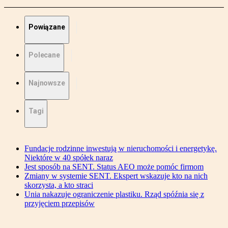
Powiązane
Polecane
Najnowsze
Tagi
Fundacje rodzinne inwestują w nieruchomości i energetykę.
Niektóre w 40 spółek naraz
Jest sposób na SENT. Status AEO może pomóc firmom
Zmiany w systemie SENT. Ekspert wskazuje kto na nich
skorzysta, a kto straci
Unia nakazuje ograniczenie plastiku. Rząd spóźnia się z
przyjęciem przepisów