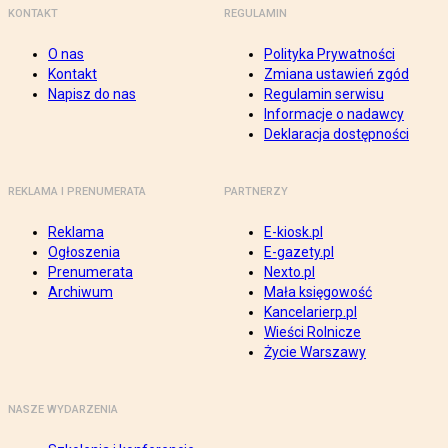
KONTAKT
REGULAMIN
O nas
Polityka Prywatności
Kontakt
Zmiana ustawień zgód
Napisz do nas
Regulamin serwisu
Informacje o nadawcy
Deklaracja dostępności
REKLAMA I PRENUMERATA
PARTNERZY
Reklama
E-kiosk.pl
Ogłoszenia
E-gazety.pl
Prenumerata
Nexto.pl
Archiwum
Mała księgowość
Kancelarierp.pl
Wieści Rolnicze
Życie Warszawy
NASZE WYDARZENIA