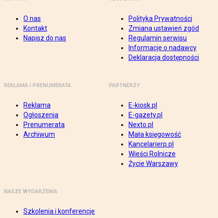
O nas
Polityka Prywatności
Kontakt
Zmiana ustawień zgód
Napisz do nas
Regulamin serwisu
Informacje o nadawcy
Deklaracja dostępności
REKLAMA I PRENUMERATA
PARTNERZY
Reklama
E-kiosk.pl
Ogłoszenia
E-gazety.pl
Prenumerata
Nexto.pl
Archiwum
Mała księgowość
Kancelarierp.pl
Wieści Rolnicze
Życie Warszawy
NASZE WYDARZENIA
Szkolenia i konferencje