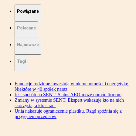
Powiązane
Polecane
Najnowsze
Tagi
Fundacje rodzinne inwestują w nieruchomości i energetykę.
Niektóre w 40 spółek naraz
Jest sposób na SENT. Status AEO może pomóc firmom
Zmiany w systemie SENT. Ekspert wskazuje kto na nich
skorzysta, a kto straci
Unia nakazuje ograniczenie plastiku. Rząd spóźnia się z
przyjęciem przepisów