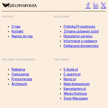
KONTAKT
REGULAMIN
O nas
Polityka Prywatności
Kontakt
Zmiana ustawień zgód
Napisz do nas
Regulamin serwisu
Informacje o nadawcy
Deklaracja dostępności
REKLAMA I PRENUMERATA
PARTNERZY
Reklama
E-kiosk.pl
Ogłoszenia
E-gazety.pl
Prenumerata
Nexto.pl
Archiwum
Mała księgowość
Kancelarierp.pl
Wieści Rolnicze
Życie Warszawy