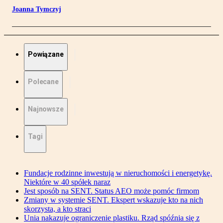
Joanna Tymczyj
Powiązane
Polecane
Najnowsze
Tagi
Fundacje rodzinne inwestują w nieruchomości i energetykę.
Niektóre w 40 spółek naraz
Jest sposób na SENT. Status AEO może pomóc firmom
Zmiany w systemie SENT. Ekspert wskazuje kto na nich
skorzysta, a kto straci
Unia nakazuje ograniczenie plastiku. Rząd spóźnia się z