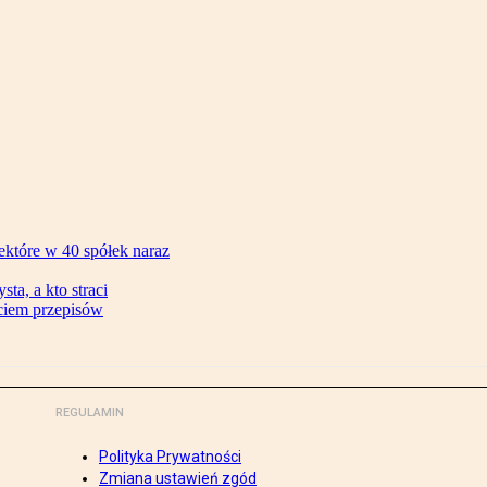
ektóre w 40 spółek naraz
ta, a kto straci
ęciem przepisów
REGULAMIN
Polityka Prywatności
Zmiana ustawień zgód