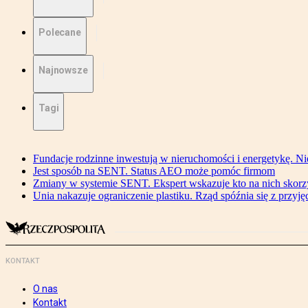
Polecane
Najnowsze
Tagi
Fundacje rodzinne inwestują w nieruchomości i energetykę. Ni
Jest sposób na SENT. Status AEO może pomóc firmom
Zmiany w systemie SENT. Ekspert wskazuje kto na nich skorzys
Unia nakazuje ograniczenie plastiku. Rząd spóźnia się z przyj
KONTAKT
O nas
Kontakt