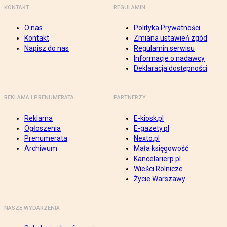
KONTAKT
REGULAMIN
O nas
Polityka Prywatności
Kontakt
Zmiana ustawień zgód
Napisz do nas
Regulamin serwisu
Informacje o nadawcy
Deklaracja dostępności
REKLAMA I PRENUMERATA
PARTNERZY
Reklama
E-kiosk.pl
Ogłoszenia
E-gazety.pl
Prenumerata
Nexto.pl
Archiwum
Mała księgowość
Kancelarierp.pl
Wieści Rolnicze
Życie Warszawy
NASZE WYDARZENIA