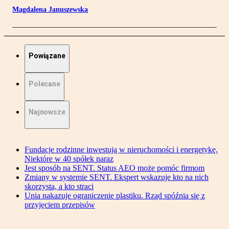
Magdalena Januszewska
Powiązane
Polecane
Najnowsze
Fundacje rodzinne inwestują w nieruchomości i energetykę.
Niektóre w 40 spółek naraz
Jest sposób na SENT. Status AEO może pomóc firmom
Zmiany w systemie SENT. Ekspert wskazuje kto na nich
skorzysta, a kto straci
Unia nakazuje ograniczenie plastiku. Rząd spóźnia się z
przyjęciem przepisów