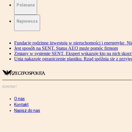
Polecane
Najnowsze
Fundacje rodzinne inwestują w nieruchomości i energetykę. Ni
Jest sposób na SENT. Status AEO może pomóc firmom
Zmiany w systemie SENT. Ekspert wskazuje kto na nich skorzys
Unia nakazuje ograniczenie plastiku. Rząd spóźnia się z przyj
KONTAKT
O nas
Kontakt
Napisz do nas