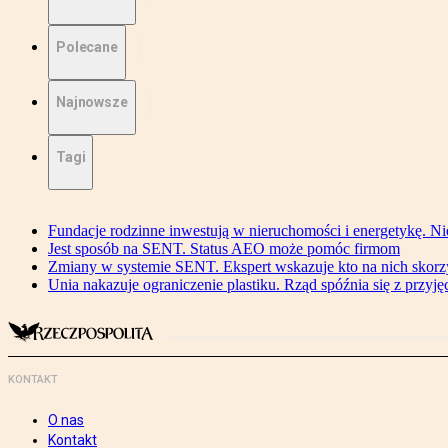
Polecane
Najnowsze
Tagi
Fundacje rodzinne inwestują w nieruchomości i energetykę. Ni
Jest sposób na SENT. Status AEO może pomóc firmom
Zmiany w systemie SENT. Ekspert wskazuje kto na nich skorzys
Unia nakazuje ograniczenie plastiku. Rząd spóźnia się z przyj
KONTAKT
O nas
Kontakt