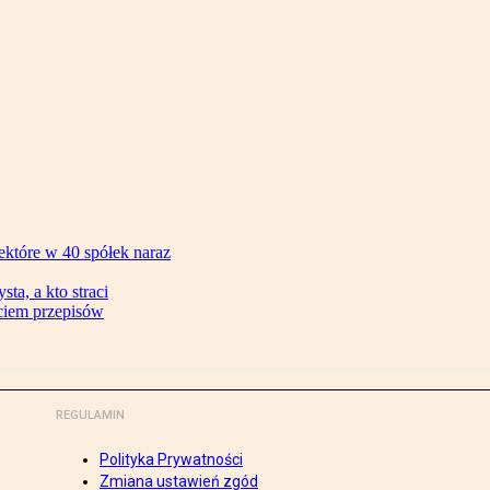
ektóre w 40 spółek naraz
ta, a kto straci
ęciem przepisów
REGULAMIN
Polityka Prywatności
Zmiana ustawień zgód