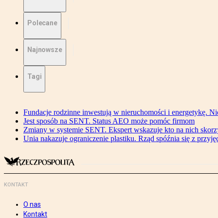
Polecane
Najnowsze
Tagi
Fundacje rodzinne inwestują w nieruchomości i energetykę. Ni
Jest sposób na SENT. Status AEO może pomóc firmom
Zmiany w systemie SENT. Ekspert wskazuje kto na nich skorzys
Unia nakazuje ograniczenie plastiku. Rząd spóźnia się z przyj
KONTAKT
O nas
Kontakt