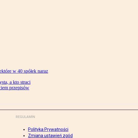
ektóre w 40 spółek naraz
ta, a kto straci
ęciem przepisów
REGULAMIN
Polityka Prywatności
Zmiana ustawień zgód