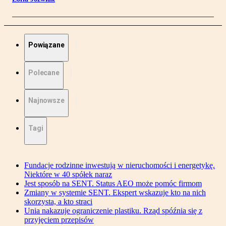
Powiązane
Polecane
Najnowsze
Tagi
Fundacje rodzinne inwestują w nieruchomości i energetykę.
Niektóre w 40 spółek naraz
Jest sposób na SENT. Status AEO może pomóc firmom
Zmiany w systemie SENT. Ekspert wskazuje kto na nich
skorzysta, a kto straci
Unia nakazuje ograniczenie plastiku. Rząd spóźnia się z
przyjęciem przepisów