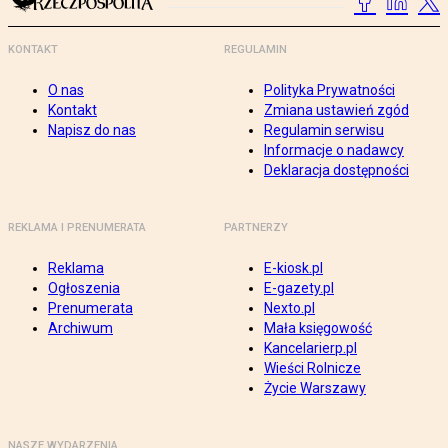
KONTAKT
REGULAMIN
O nas
Polityka Prywatności
Kontakt
Zmiana ustawień zgód
Napisz do nas
Regulamin serwisu
Informacje o nadawcy
Deklaracja dostępności
REKLAMA I PRENUMERATA
PARTNERZY
Reklama
E-kiosk.pl
Ogłoszenia
E-gazety.pl
Prenumerata
Nexto.pl
Archiwum
Mała księgowość
Kancelarierp.pl
Wieści Rolnicze
Życie Warszawy
NASZE WYDARZENIA