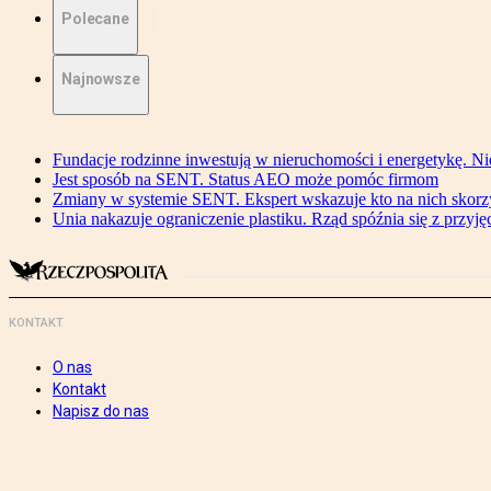
Polecane
Najnowsze
Fundacje rodzinne inwestują w nieruchomości i energetykę. Ni
Jest sposób na SENT. Status AEO może pomóc firmom
Zmiany w systemie SENT. Ekspert wskazuje kto na nich skorzys
Unia nakazuje ograniczenie plastiku. Rząd spóźnia się z przyj
KONTAKT
O nas
Kontakt
Napisz do nas