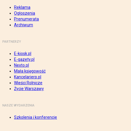
Reklama
Ogłoszenia
Prenumerata
Archiwum
PARTNERZY
E-kiosk.pl
E-gazety.pl
Nexto.pl
Mała księgowość
Kancelarierp.pl
Wieści Rolnicze
Życie Warszawy
NASZE WYDARZENIA
Szkolenia i konferencje