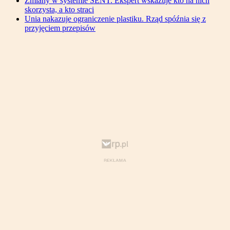
Zmiany w systemie SENT. Ekspert wskazuje kto na nich
skorzysta, a kto straci
Unia nakazuje ograniczenie plastiku. Rząd spóźnia się z
przyjęciem przepisów