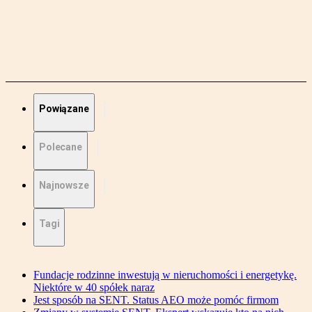
Powiązane
Polecane
Najnowsze
Tagi
Fundacje rodzinne inwestują w nieruchomości i energetykę.
Niektóre w 40 spółek naraz
Jest sposób na SENT. Status AEO może pomóc firmom