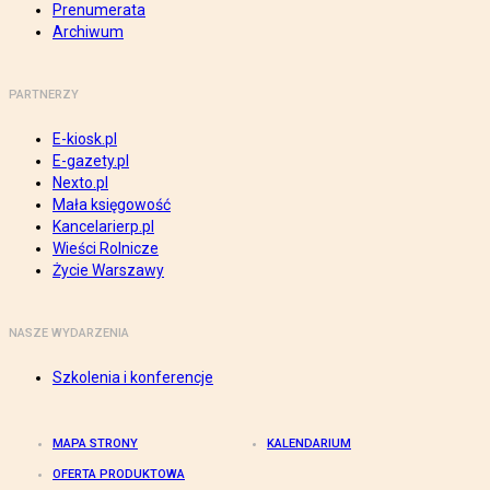
Prenumerata
Archiwum
PARTNERZY
E-kiosk.pl
E-gazety.pl
Nexto.pl
Mała księgowość
Kancelarierp.pl
Wieści Rolnicze
Życie Warszawy
NASZE WYDARZENIA
Szkolenia i konferencje
MAPA STRONY
KALENDARIUM
OFERTA PRODUKTOWA