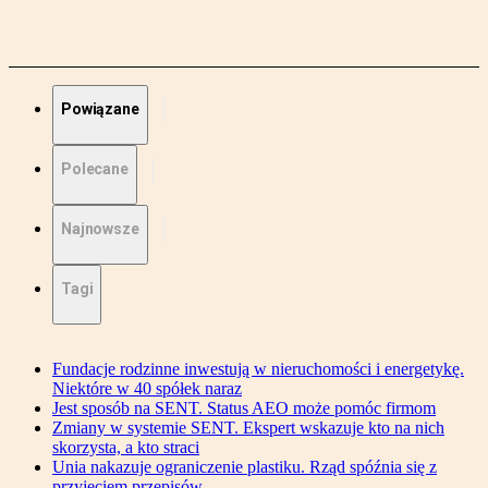
Powiązane
Polecane
Najnowsze
Tagi
Fundacje rodzinne inwestują w nieruchomości i energetykę.
Niektóre w 40 spółek naraz
Jest sposób na SENT. Status AEO może pomóc firmom
Zmiany w systemie SENT. Ekspert wskazuje kto na nich
skorzysta, a kto straci
Unia nakazuje ograniczenie plastiku. Rząd spóźnia się z
przyjęciem przepisów