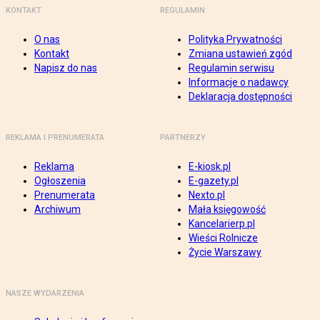
KONTAKT
REGULAMIN
O nas
Polityka Prywatności
Kontakt
Zmiana ustawień zgód
Napisz do nas
Regulamin serwisu
Informacje o nadawcy
Deklaracja dostępności
REKLAMA I PRENUMERATA
PARTNERZY
Reklama
E-kiosk.pl
Ogłoszenia
E-gazety.pl
Prenumerata
Nexto.pl
Archiwum
Mała księgowość
Kancelarierp.pl
Wieści Rolnicze
Życie Warszawy
NASZE WYDARZENIA