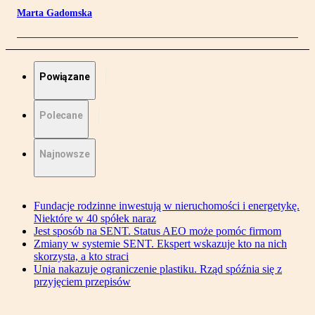
Marta Gadomska
Powiązane
Polecane
Najnowsze
Fundacje rodzinne inwestują w nieruchomości i energetykę.
Niektóre w 40 spółek naraz
Jest sposób na SENT. Status AEO może pomóc firmom
Zmiany w systemie SENT. Ekspert wskazuje kto na nich
skorzysta, a kto straci
Unia nakazuje ograniczenie plastiku. Rząd spóźnia się z
przyjęciem przepisów