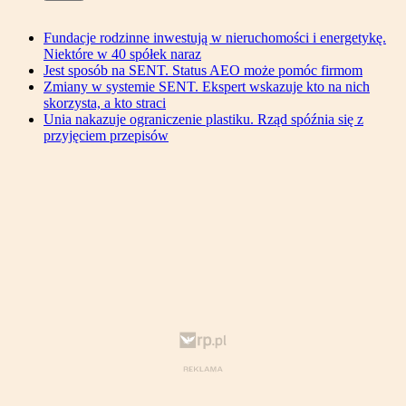
Fundacje rodzinne inwestują w nieruchomości i energetykę.
Niektóre w 40 spółek naraz
Jest sposób na SENT. Status AEO może pomóc firmom
Zmiany w systemie SENT. Ekspert wskazuje kto na nich
skorzysta, a kto straci
Unia nakazuje ograniczenie plastiku. Rząd spóźnia się z
przyjęciem przepisów