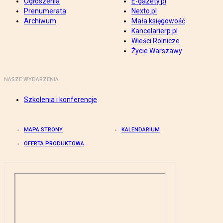
Ogłoszenia
E-gazety.pl
Prenumerata
Nexto.pl
Archiwum
Mała księgowość
Kancelarierp.pl
Wieści Rolnicze
Życie Warszawy
NASZE WYDARZENIA
Szkolenia i konferencje
MAPA STRONY
KALENDARIUM
OFERTA PRODUKTOWA