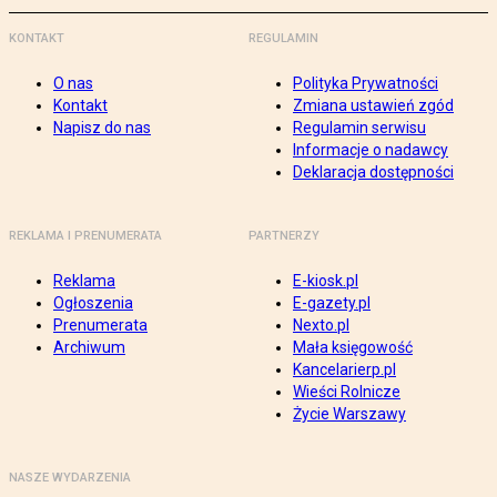
KONTAKT
REGULAMIN
O nas
Polityka Prywatności
Kontakt
Zmiana ustawień zgód
Napisz do nas
Regulamin serwisu
Informacje o nadawcy
Deklaracja dostępności
REKLAMA I PRENUMERATA
PARTNERZY
Reklama
E-kiosk.pl
Ogłoszenia
E-gazety.pl
Prenumerata
Nexto.pl
Archiwum
Mała księgowość
Kancelarierp.pl
Wieści Rolnicze
Życie Warszawy
NASZE WYDARZENIA