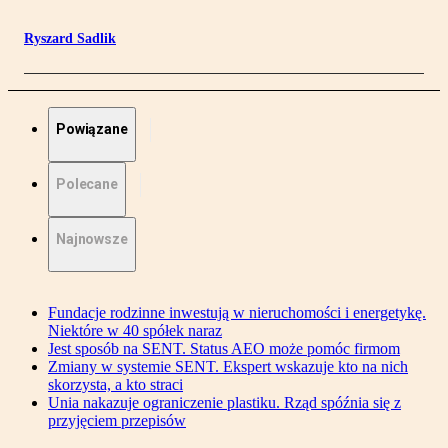
Ryszard Sadlik
Powiązane
Polecane
Najnowsze
Fundacje rodzinne inwestują w nieruchomości i energetykę.
Niektóre w 40 spółek naraz
Jest sposób na SENT. Status AEO może pomóc firmom
Zmiany w systemie SENT. Ekspert wskazuje kto na nich
skorzysta, a kto straci
Unia nakazuje ograniczenie plastiku. Rząd spóźnia się z
przyjęciem przepisów