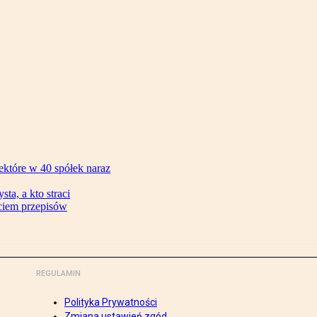
ektóre w 40 spółek naraz
ta, a kto straci
ęciem przepisów
REGULAMIN
Polityka Prywatności
Zmiana ustawień zgód