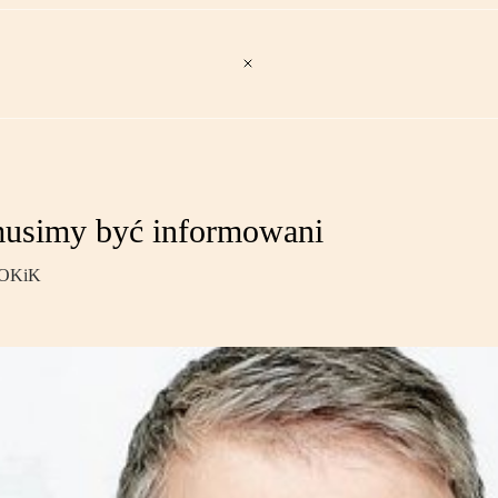
 musimy być informowani
 UOKiK