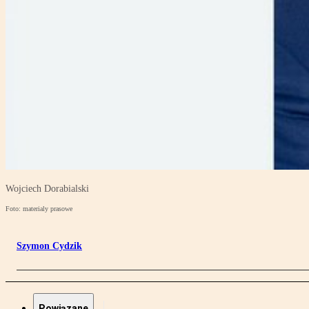
Wojciech Dorabialski
Foto: materialy prasowe
Szymon Cydzik
Powiązane