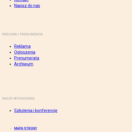
Napisz do nas
REKLAMA I PRENUMERATA
Reklama
Ogłoszenia
Prenumerata
Archiwum
NASZE WYDARZENIA
Szkolenia i konferencje
MAPA STRONY