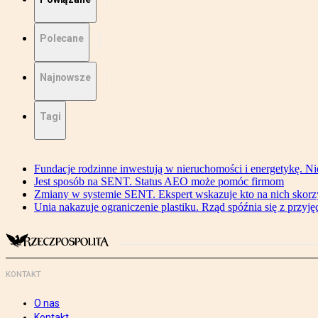
Polecane
Najnowsze
Tagi
Fundacje rodzinne inwestują w nieruchomości i energetykę. Ni
Jest sposób na SENT. Status AEO może pomóc firmom
Zmiany w systemie SENT. Ekspert wskazuje kto na nich skorzys
Unia nakazuje ograniczenie plastiku. Rząd spóźnia się z przyj
KONTAKT
O nas
Kontakt