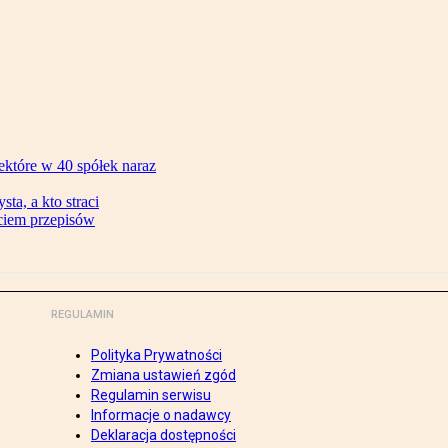
ektóre w 40 spółek naraz
ta, a kto straci
ęciem przepisów
REGULAMIN
Polityka Prywatności
Zmiana ustawień zgód
Regulamin serwisu
Informacje o nadawcy
Deklaracja dostępności