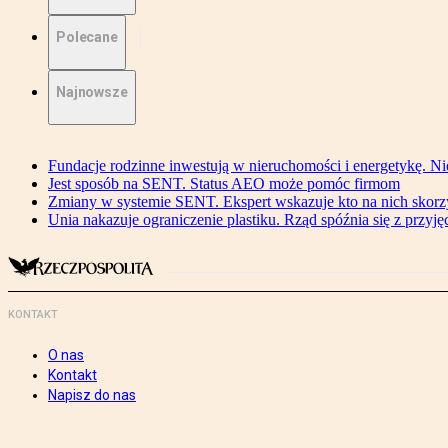
Polecane
Najnowsze
Fundacje rodzinne inwestują w nieruchomości i energetykę. Ni
Jest sposób na SENT. Status AEO może pomóc firmom
Zmiany w systemie SENT. Ekspert wskazuje kto na nich skorzys
Unia nakazuje ograniczenie plastiku. Rząd spóźnia się z przyj
KONTAKT
O nas
Kontakt
Napisz do nas