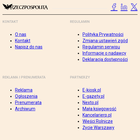
KONTAKT
REGULAMIN
O nas
Polityka Prywatności
Kontakt
Zmiana ustawień zgód
Napisz do nas
Regulamin serwisu
Informacje o nadawcy
Deklaracja dostępności
REKLAMA I PRENUMERATA
PARTNERZY
Reklama
E-kiosk.pl
Ogłoszenia
E-gazety.pl
Prenumerata
Nexto.pl
Archiwum
Mała księgowość
Kancelarierp.pl
Wieści Rolnicze
Życie Warszawy