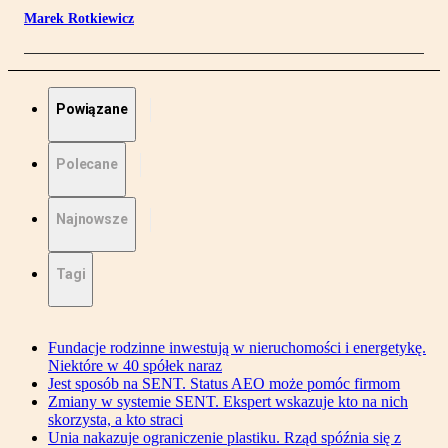
Marek Rotkiewicz
Powiązane
Polecane
Najnowsze
Tagi
Fundacje rodzinne inwestują w nieruchomości i energetykę.
Niektóre w 40 spółek naraz
Jest sposób na SENT. Status AEO może pomóc firmom
Zmiany w systemie SENT. Ekspert wskazuje kto na nich
skorzysta, a kto straci
Unia nakazuje ograniczenie plastiku. Rząd spóźnia się z