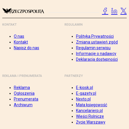
KONTAKT
REGULAMIN
O nas
Polityka Prywatności
Kontakt
Zmiana ustawień zgód
Napisz do nas
Regulamin serwisu
Informacje o nadawcy
Deklaracja dostępności
REKLAMA I PRENUMERATA
PARTNERZY
Reklama
E-kiosk.pl
Ogłoszenia
E-gazety.pl
Prenumerata
Nexto.pl
Archiwum
Mała księgowość
Kancelarierp.pl
Wieści Rolnicze
Życie Warszawy