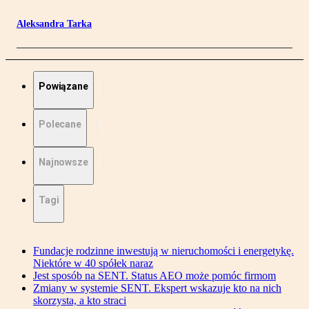
Aleksandra Tarka
Powiązane
Polecane
Najnowsze
Tagi
Fundacje rodzinne inwestują w nieruchomości i energetykę.
Niektóre w 40 spółek naraz
Jest sposób na SENT. Status AEO może pomóc firmom
Zmiany w systemie SENT. Ekspert wskazuje kto na nich
skorzysta, a kto straci