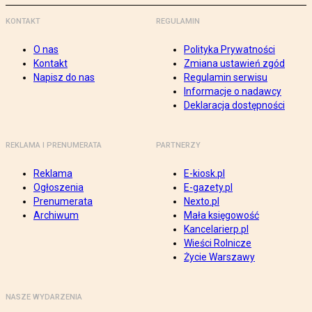
KONTAKT
REGULAMIN
O nas
Polityka Prywatności
Kontakt
Zmiana ustawień zgód
Napisz do nas
Regulamin serwisu
Informacje o nadawcy
Deklaracja dostępności
REKLAMA I PRENUMERATA
PARTNERZY
Reklama
E-kiosk.pl
Ogłoszenia
E-gazety.pl
Prenumerata
Nexto.pl
Archiwum
Mała księgowość
Kancelarierp.pl
Wieści Rolnicze
Życie Warszawy
NASZE WYDARZENIA