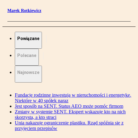
Marek Rotkiewicz
Powiązane
Polecane
Najnowsze
Fundacje rodzinne inwestują w nieruchomości i energetykę.
Niektóre w 40 spółek naraz
Jest sposób na SENT. Status AEO może pomóc firmom
Zmiany w systemie SENT. Ekspert wskazuje kto na nich
skorzysta, a kto straci
Unia nakazuje ograniczenie plastiku. Rząd spóźnia się z
przyjęciem przepisów