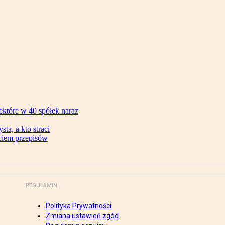
ektóre w 40 spółek naraz
ta, a kto straci
ęciem przepisów
REGULAMIN
Polityka Prywatności
Zmiana ustawień zgód