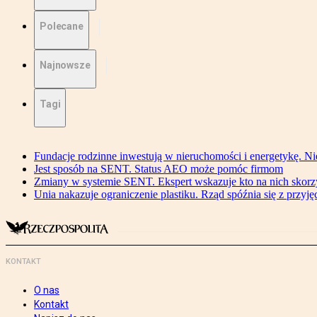
Polecane
Najnowsze
Tagi
Fundacje rodzinne inwestują w nieruchomości i energetykę. Ni
Jest sposób na SENT. Status AEO może pomóc firmom
Zmiany w systemie SENT. Ekspert wskazuje kto na nich skorzys
Unia nakazuje ograniczenie plastiku. Rząd spóźnia się z przyj
KONTAKT
O nas
Kontakt