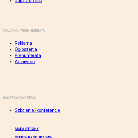
Napisz do nas
REKLAMA I PRENUMERATA
Reklama
Ogłoszenia
Prenumerata
Archiwum
NASZE WYDARZENIA
Szkolenia i konferencje
MAPA STRONY
OFERTA PRODUKTOWA