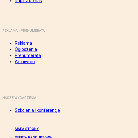
Napisz do nas
REKLAMA I PRENUMERATA
Reklama
Ogłoszenia
Prenumerata
Archiwum
NASZE WYDARZENIA
Szkolenia i konferencje
MAPA STRONY
OFERTA PRODUKTOWA