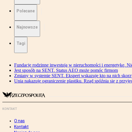
Polecane
Najnowsze
Tagi
Fundacje rodzinne inwestują w nieruchomości i energetykę. Ni
Jest sposób na SENT. Status AEO może pomóc firmom
Zmiany w systemie SENT. Ekspert wskazuje kto na nich skorzys
Unia nakazuje ograniczenie plastiku. Rząd spóźnia się z przyj
KONTAKT
O nas
Kontakt