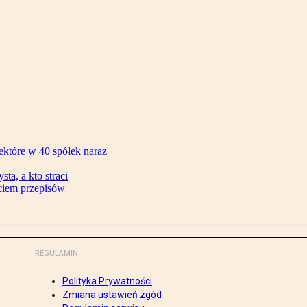
ektóre w 40 spółek naraz
ta, a kto straci
ęciem przepisów
REGULAMIN
Polityka Prywatności
Zmiana ustawień zgód