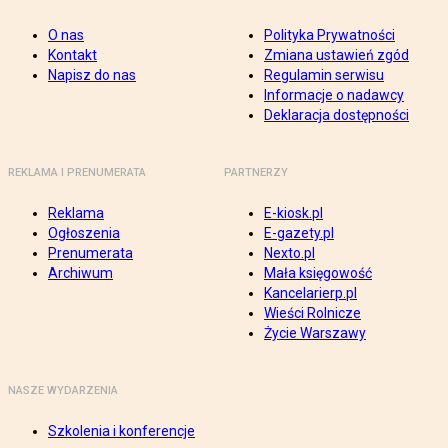
O nas
Polityka Prywatności
Kontakt
Zmiana ustawień zgód
Napisz do nas
Regulamin serwisu
Informacje o nadawcy
Deklaracja dostępności
REKLAMA I PRENUMERATA
PARTNERZY
Reklama
E-kiosk.pl
Ogłoszenia
E-gazety.pl
Prenumerata
Nexto.pl
Archiwum
Mała księgowość
Kancelarierp.pl
Wieści Rolnicze
Życie Warszawy
NASZE WYDARZENIA
Szkolenia i konferencje