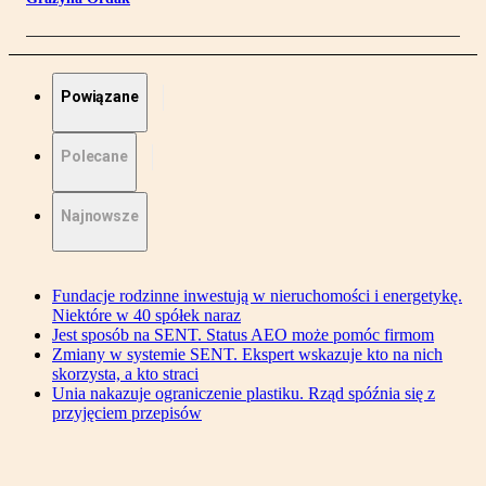
Powiązane
Polecane
Najnowsze
Fundacje rodzinne inwestują w nieruchomości i energetykę.
Niektóre w 40 spółek naraz
Jest sposób na SENT. Status AEO może pomóc firmom
Zmiany w systemie SENT. Ekspert wskazuje kto na nich
skorzysta, a kto straci
Unia nakazuje ograniczenie plastiku. Rząd spóźnia się z
przyjęciem przepisów