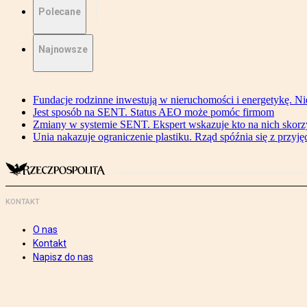
Polecane
Najnowsze
Fundacje rodzinne inwestują w nieruchomości i energetykę. Ni
Jest sposób na SENT. Status AEO może pomóc firmom
Zmiany w systemie SENT. Ekspert wskazuje kto na nich skorzys
Unia nakazuje ograniczenie plastiku. Rząd spóźnia się z przyj
KONTAKT
O nas
Kontakt
Napisz do nas