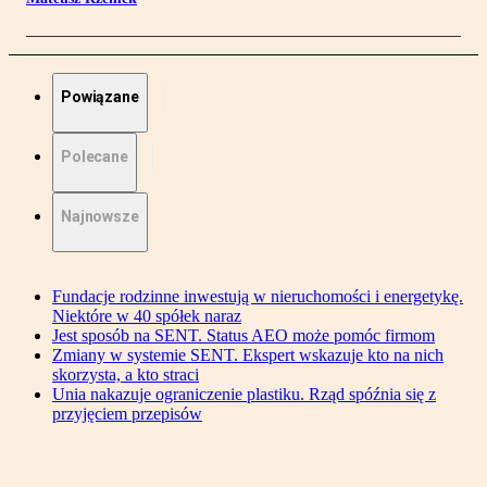
Powiązane
Polecane
Najnowsze
Fundacje rodzinne inwestują w nieruchomości i energetykę.
Niektóre w 40 spółek naraz
Jest sposób na SENT. Status AEO może pomóc firmom
Zmiany w systemie SENT. Ekspert wskazuje kto na nich
skorzysta, a kto straci
Unia nakazuje ograniczenie plastiku. Rząd spóźnia się z
przyjęciem przepisów