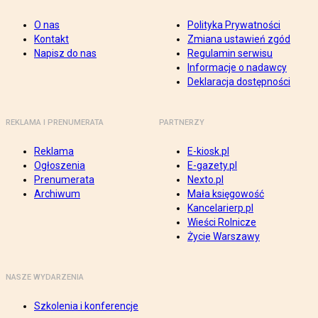
O nas
Polityka Prywatności
Kontakt
Zmiana ustawień zgód
Napisz do nas
Regulamin serwisu
Informacje o nadawcy
Deklaracja dostępności
REKLAMA I PRENUMERATA
PARTNERZY
Reklama
E-kiosk.pl
Ogłoszenia
E-gazety.pl
Prenumerata
Nexto.pl
Archiwum
Mała księgowość
Kancelarierp.pl
Wieści Rolnicze
Życie Warszawy
NASZE WYDARZENIA
Szkolenia i konferencje