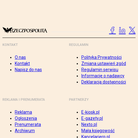
KONTAKT
REGULAMIN
O nas
Polityka Prywatności
Kontakt
Zmiana ustawień zgód
Napisz do nas
Regulamin serwisu
Informacje o nadawcy
Deklaracja dostępności
REKLAMA I PRENUMERATA
PARTNERZY
Reklama
E-kiosk.pl
Ogłoszenia
E-gazety.pl
Prenumerata
Nexto.pl
Archiwum
Mała księgowość
Kancelarierp.pl