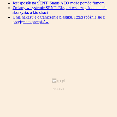
Jest sposób na SENT. Status AEO może pomóc firmom
Zmiany w systemie SENT. Ekspert wskazuje kto na nich
skorzysta, a kto straci
Unia nakazuje ograniczenie plastiku. Rząd spóźnia się z
przyjęciem przepisów