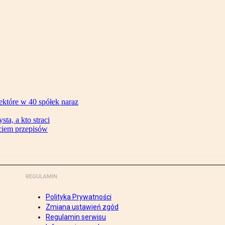
ektóre w 40 spółek naraz
ta, a kto straci
ęciem przepisów
REGULAMIN
Polityka Prywatności
Zmiana ustawień zgód
Regulamin serwisu