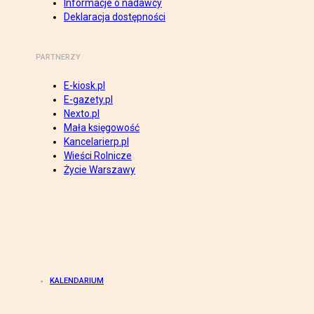
Informacje o nadawcy
Deklaracja dostępności
PARTNERZY
E-kiosk.pl
E-gazety.pl
Nexto.pl
Mała księgowość
Kancelarierp.pl
Wieści Rolnicze
Życie Warszawy
KALENDARIUM