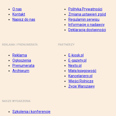
O nas
Polityka Prywatności
Kontakt
Zmiana ustawień zgód
Napisz do nas
Regulamin serwisu
Informacje o nadawcy
Deklaracja dostępności
REKLAMA I PRENUMERATA
PARTNERZY
Reklama
E-kiosk.pl
Ogłoszenia
E-gazety.pl
Prenumerata
Nexto.pl
Archiwum
Mała księgowość
Kancelarierp.pl
Wieści Rolnicze
Życie Warszawy
NASZE WYDARZENIA
Szkolenia i konferencje