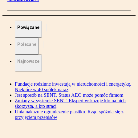
Powiązane
Polecane
Najnowsze
Fundacje rodzinne inwestują w nieruchomości i energetykę.
Niektóre w 40 spółek naraz
Jest sposób na SENT. Status AEO może pomóc firmom
Zmiany w systemie SENT. Ekspert wskazuje kto na nich
skorzysta, a kto straci
Unia nakazuje ograniczenie plastiku. Rząd spóźnia się z
przyjęciem przepisów