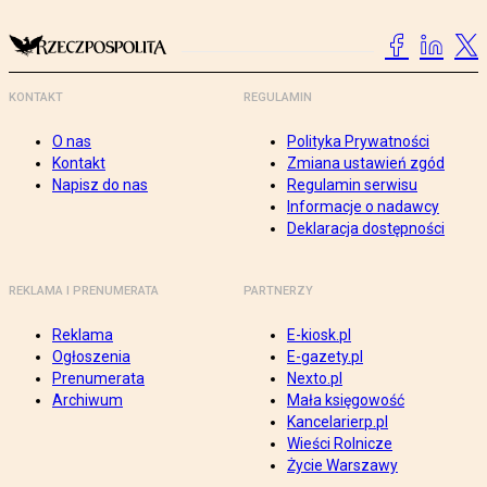
KONTAKT
REGULAMIN
O nas
Polityka Prywatności
Kontakt
Zmiana ustawień zgód
Napisz do nas
Regulamin serwisu
Informacje o nadawcy
Deklaracja dostępności
REKLAMA I PRENUMERATA
PARTNERZY
Reklama
E-kiosk.pl
Ogłoszenia
E-gazety.pl
Prenumerata
Nexto.pl
Archiwum
Mała księgowość
Kancelarierp.pl
Wieści Rolnicze
Życie Warszawy