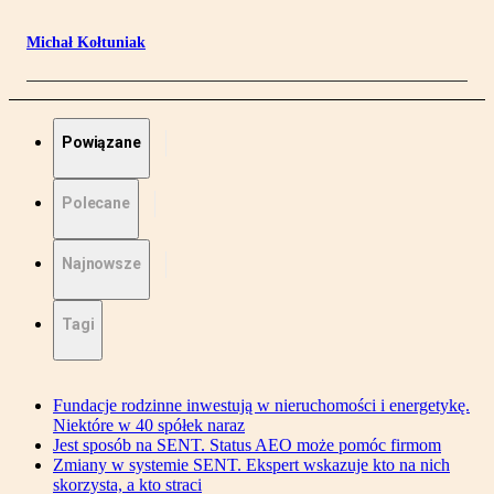
Michał Kołtuniak
Powiązane
Polecane
Najnowsze
Tagi
Fundacje rodzinne inwestują w nieruchomości i energetykę.
Niektóre w 40 spółek naraz
Jest sposób na SENT. Status AEO może pomóc firmom
Zmiany w systemie SENT. Ekspert wskazuje kto na nich
skorzysta, a kto straci