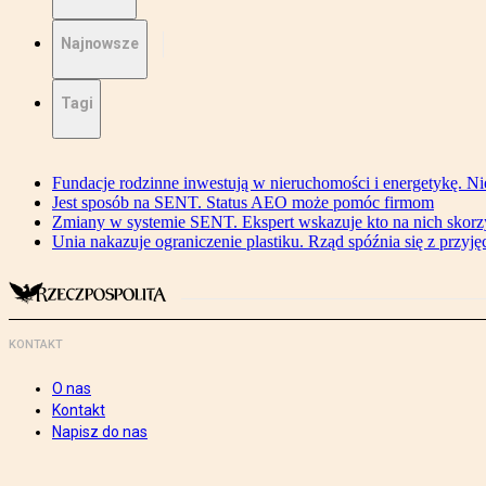
Najnowsze
Tagi
Fundacje rodzinne inwestują w nieruchomości i energetykę. Ni
Jest sposób na SENT. Status AEO może pomóc firmom
Zmiany w systemie SENT. Ekspert wskazuje kto na nich skorzys
Unia nakazuje ograniczenie plastiku. Rząd spóźnia się z przyj
KONTAKT
O nas
Kontakt
Napisz do nas